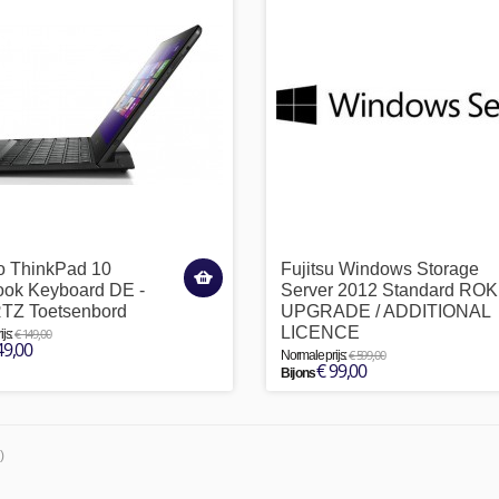
o ThinkPad 10
Fujitsu Windows Storage
ook Keyboard DE -
Server 2012 Standard ROK
Z Toetsenbord
UPGRADE / ADDITIONAL
LICENCE
€ 149,00
js:
49,00
€ 599,00
Normale prijs:
€ 99,00
Bij ons
)