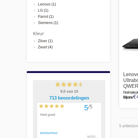
Lenovo
(1)
LG
(1)
Parrot
(1)
Siemens
(1)
Kleur
Zilver
(1)
Zwart
(4)
Lenov
Ultrab
QWERT
Normale pri
€ 
Bij ons
5 artikel(en