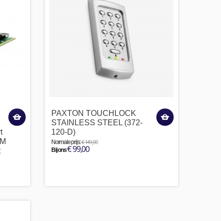
PAXTON TOUCHLOCK
STAINLESS STEEL (372-
t
120-D)
IM
€ 149,00
Normale prijs:
€ 99,00
t
Bij ons