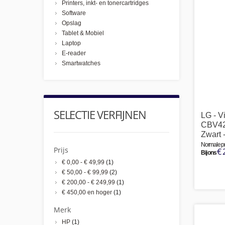
Printers, inkt- en tonercartridges
Software
Opslag
Tablet & Mobiel
Laptop
E-reader
Smartwatches
SELECTIE VERFIJNEN
LG - V
CBV42
Zwart -
Normale pri
Prijs
€ 
Bij ons
€ 0,00
-
€ 49,99
(1)
€ 50,00
-
€ 99,99
(2)
€ 200,00
-
€ 249,99
(1)
€ 450,00
en hoger
(1)
Merk
HP
(1)