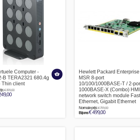
irtuele Computer -
Hewlett Packard Enterprise
-B TERA2321 680.4g
MSR 8-port
 Thin client
10/100/1000BASE-T / 2-por
1000BASE-X (Combo) HM
€ 399,00
js:
249,00
network switch module Fas
Ethernet, Gigabit Ethernet
€ 799,00
Normale prijs:
€ 499,00
Bij ons