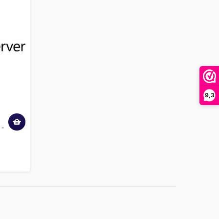
9,3
 -