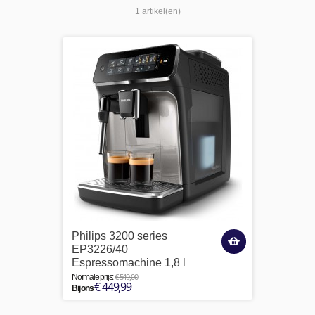
1 artikel(en)
Philips 3200 series
EP3226/40
Espressomachine 1,8 l
€ 549,00
Normale prijs:
€ 449,99
Bij ons