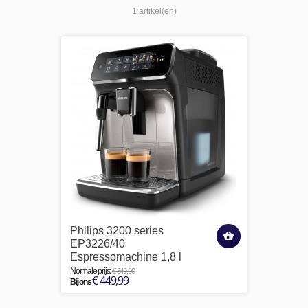
1 artikel(en)
Philips 3200 series
EP3226/40
Espressomachine 1,8 l
€ 549,00
Normale prijs:
€ 449,99
Bij ons