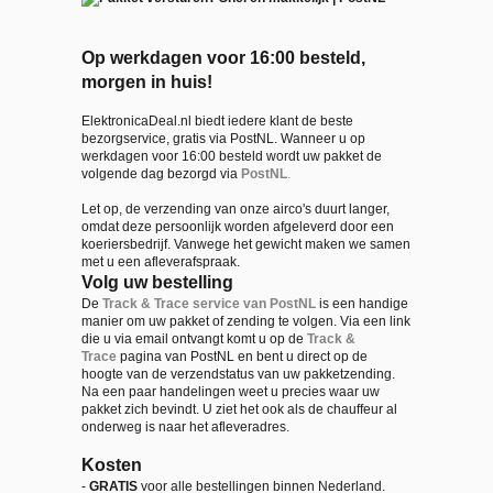
Op werkdagen voor 16:00 besteld,
morgen in huis!
ElektronicaDeal.nl biedt iedere klant de beste
bezorgservice, gratis via PostNL. Wanneer u op
werkdagen voor 16:00 besteld wordt uw pakket de
volgende dag bezorgd via
PostNL
.
Let op, de verzending van onze airco's duurt langer,
omdat deze persoonlijk worden afgeleverd door een
koeriersbedrijf. Vanwege het gewicht maken we samen
met u een afleverafspraak.
Volg uw bestelling
De
Track & Trace service van PostNL
is een handige
manier om uw pakket of zending te volgen. Via een link
die u via email ontvangt komt u op de
Track &
Trace
pagina van PostNL en bent u direct op de
hoogte van de verzendstatus van uw pakketzending.
Na een paar handelingen weet u precies waar uw
pakket zich bevindt. U ziet het ook als de chauffeur al
onderweg is naar het afleveradres.
Kosten
-
GRATIS
voor alle bestellingen binnen Nederland.